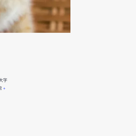
大字
館
+