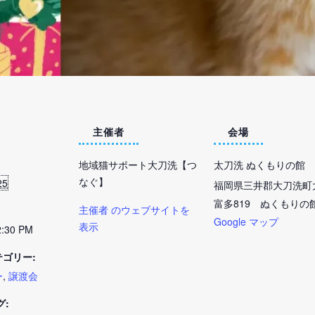
主催者
会場
地域猫サポート大刀洗【つ
太刀洗 ぬくもりの館
なぐ】
25
福岡県三井郡大刀洗町
富多819 ぬくもりの
主催者 のウェブサイトを
Google マップ
表示
2:30 PM
ゴリー:
ー
,
譲渡会
グ: