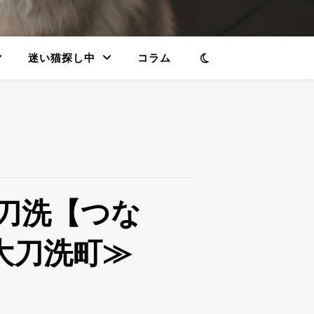
迷い猫探し中
コラム
刀洗【つな
大刀洗町≫