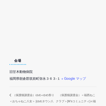
会場
旧甘木動物病院
福岡県朝倉郡筑前町弥永３６３-１
+ Google マップ
（保護猫譲渡会）ゆめ×ゆめ祭り
（保護猫譲渡会）＜福西ねこ
＜おちゃねこ八女＞ [ゆめタウン八
クラブ＞[M’sコミュニティ]≪福