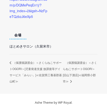
m/p/DQMePeqEn1j/?
img_index=2&igsh=NzFp
eTQzbzJ6eXp5
会場
ほとめきサロン（久留米市）
（保護猫譲渡会）＜さくらねこサポー
（保護猫譲渡会）＜さく
トOGORI＞[児童発達支援 放課後等デイ
らねこサポートOGORI＞
サービス「みらい」]≪佐賀県三養基郡基
[旧山下酒店]≪福岡県小郡
山町≫
市≫
Ashe Theme by
WP Royal
.