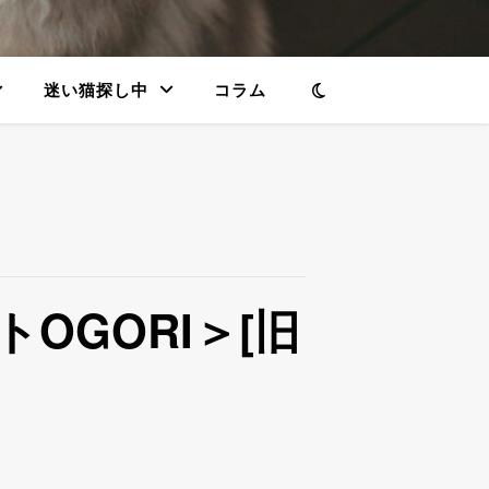
迷い猫探し中
コラム
OGORI＞[旧