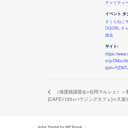
チャリティ
イベント タ
さくらねこ
OGORI
,
チ
渡会
サイト:
https://www.
m/p/DMzuXi
igsh=YjZjN
（保護猫譲渡会+合同マルシェ）＜
[CAFE1123+ハウジングカフェ]≪久
Ashe Theme by
WP Royal
.