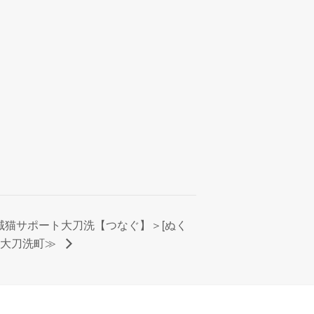
域猫サポート大刀洗【つなぐ】＞[ぬく
郡大刀洗町≫