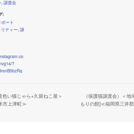
ー
,
譲渡会
グ:
サポート
ャリティー
,
譲
instagram.co
nvg14/?
TJrenB5bzRq
黄色い猫じゃら+久留ねこ屋＞
（保護猫譲渡会）＜地
留米市上津町≫
もりの館]≪福岡県三井