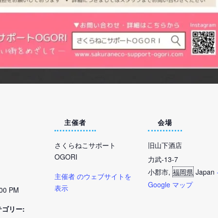
主催者
会場
さくらねこサポート
旧山下酒店
OGORI
力武-13-7
小郡市
,
福岡県
Japan
主催者 のウェブサイトを
Google マップ
表示
:00 PM
ゴリー: