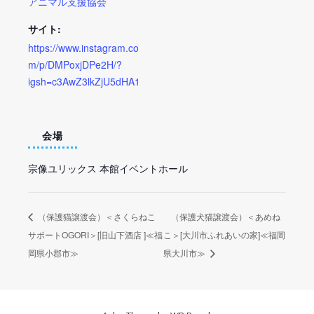
アニマル支援協会
サイト:
https://www.instagram.co
m/p/DMPoxjDPe2H/?
igsh=c3AwZ3lkZjU5dHA1
会場
宗像ユリックス 本館イベントホール
（保護猫譲渡会）＜さくらねこ
（保護犬猫譲渡会）＜あめね
サポートOGORI＞[旧山下酒店 ]≪福
こ＞[大川市ふれあいの家]≪福岡
岡県小郡市≫
県大川市≫