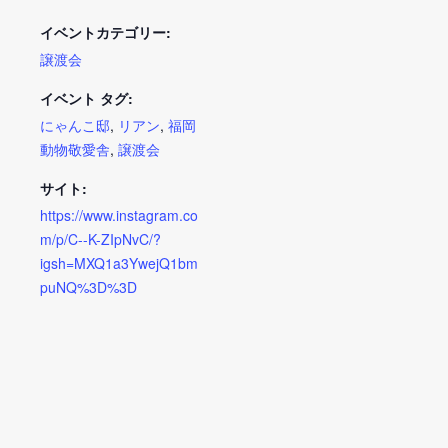
イベントカテゴリー:
譲渡会
イベント タグ:
にゃんこ邸
,
リアン
,
福岡
動物敬愛舎
,
譲渡会
サイト:
https://www.instagram.co
m/p/C--K-ZIpNvC/?
igsh=MXQ1a3YwejQ1bm
puNQ%3D%3D