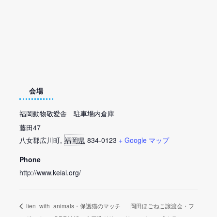
会場
福岡動物敬愛舎 駐車場内倉庫
藤田47
八女郡広川町
,
福岡県
834-0123
+ Google マップ
Phone
http://www.keiai.org/
lien_with_animals・保護猫のマッチ
岡田ほごねこ譲渡会・フ