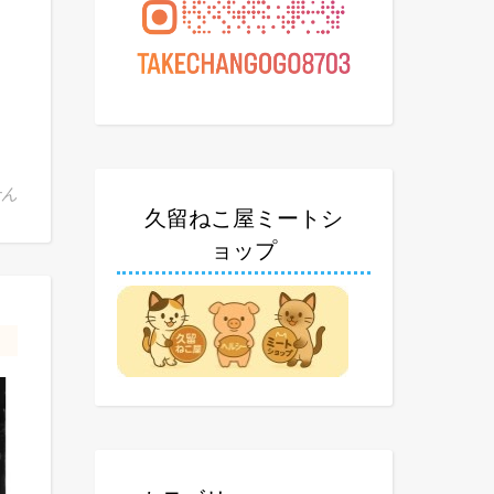
ェ は
せん
久留ねこ屋ミートシ
ョップ