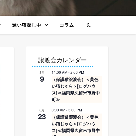
迷い猫探し中
コラム
譲渡会カレンダー
11:00 AM
-
2:00 PM
8月
9
（保護猫譲渡会）＜黄色
い猫じゃら＞[ログハウ
ス]≪福岡県久留米市野中
町≫
8:00 AM
-
5:00 PM
8月
23
（保護猫譲渡会）＜黄色
い猫じゃら＞[ログハウ
ス]≪福岡県久留米市野中