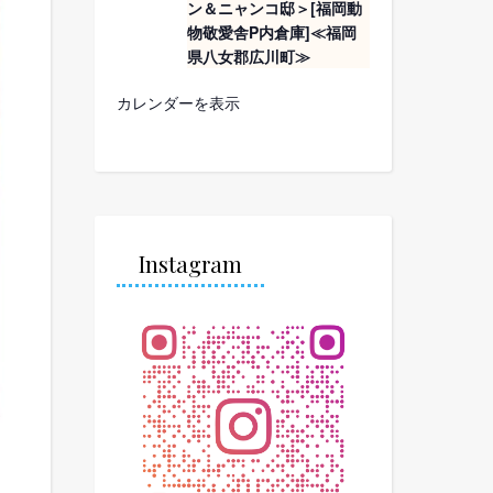
ン＆ニャンコ邸＞[福岡動
物敬愛舎P内倉庫]≪福岡
県八女郡広川町≫
カレンダーを表示
Instagram