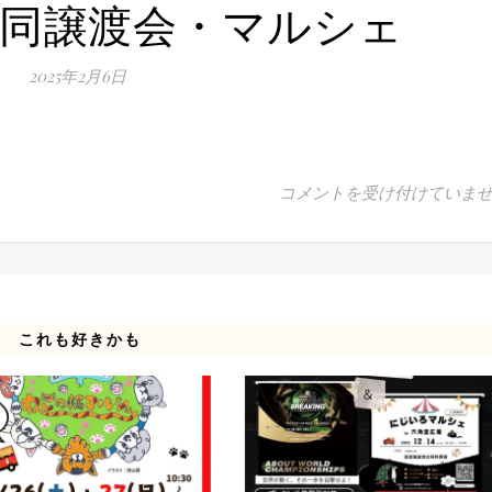
合同譲渡会・マルシェ
2025年2月6日
恋ぼたる-合同譲渡会・マルシ
コメントを受け付けていま
これも好きかも