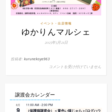
イベント・出店情報
ゆかりんマルシェ
2025年5月21日
投稿者:
kurunekoya963
ゆかりんマルシェ は
コメントを受け付けていません
譲渡会カレンダー
11:00 AM
-
2:00 PM
8月
9
（保護猫譲渡会）＜黄色い猫じゃら＞[ログハウ